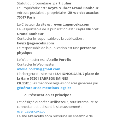
Statut du propriétaire :
particulier
Le Propriétaire est :
Keyza Nubret Grand-Bonheur
Adresse postale du propriétaire :
20 rue des acacias
75017 Paris
Le Créateur du site est :
event.agenceks.com
Le Responsable de la publication est :
Keyza Nubret
Grand-Bonheur
Contacter le responsable de la publication :
keyza@agenceks.com
Le responsable de la publication est une
personne
physique
Le Webmaster est :
Axelle Port-lis
Contacter le Webmaster :
axelle.portlis@gmail.com
L’hebergeur du site est :
1&1 IONOS SARL 7 place de
la Gare 57201 SARREGUEMINES
CREDIT :
Les mentions légales ont étés générées par
générateur de mentions legales
Présentation et principe :
Est désigné ci-après :
Utilisateur
, tout internaute se
connectant et utilisant le site susnommé :
event.agenceks.com
.
Le site
agenceks.com
regroupe un ensemble de