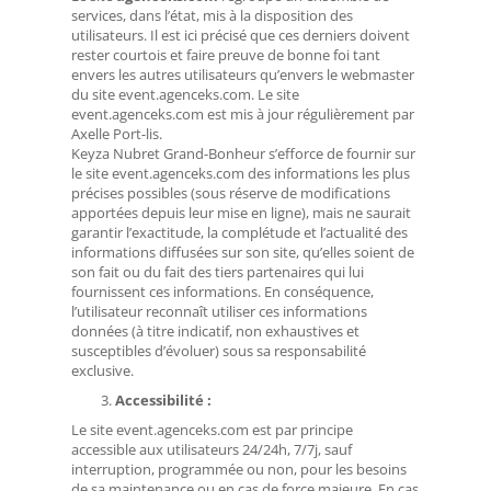
services, dans l’état, mis à la disposition des
utilisateurs. Il est ici précisé que ces derniers doivent
rester courtois et faire preuve de bonne foi tant
envers les autres utilisateurs qu’envers le webmaster
du site event.agenceks.com. Le site
event.agenceks.com est mis à jour régulièrement par
Axelle Port-lis.
Keyza Nubret Grand-Bonheur s’efforce de fournir sur
le site event.agenceks.com des informations les plus
précises possibles (sous réserve de modifications
apportées depuis leur mise en ligne), mais ne saurait
garantir l’exactitude, la complétude et l’actualité des
informations diffusées sur son site, qu’elles soient de
son fait ou du fait des tiers partenaires qui lui
fournissent ces informations. En conséquence,
l’utilisateur reconnaît utiliser ces informations
données (à titre indicatif, non exhaustives et
susceptibles d’évoluer) sous sa responsabilité
exclusive.
Accessibilité :
Le site event.agenceks.com est par principe
accessible aux utilisateurs 24/24h, 7/7j, sauf
interruption, programmée ou non, pour les besoins
de sa maintenance ou en cas de force majeure. En cas